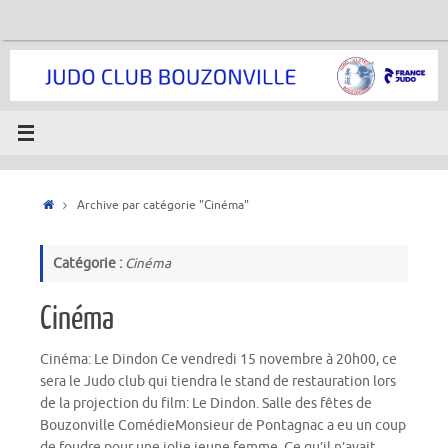
Passer
au
contenu
Accueil
Archive par catégorie "Cinéma"
Catégorie :
Cinéma
Cinéma
Cinéma: Le Dindon Ce vendredi 15 novembre à 20h00, ce
sera le Judo club qui tiendra le stand de restauration lors
de la projection du film: Le Dindon. Salle des fêtes de
Bouzonville ComédieMonsieur de Pontagnac a eu un coup
de foudre pour une jolie jeune femme. Ce qu’il n’avait…