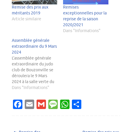
Remise des prix aux
Remises
méritants 2019
exceptionnelles pour la
Article similaire
reprise de la saison
2020/2021
Dans "Informations"
Assemblée générale
extraordinaire du 9 Mars
2024
L'assemblée générale
extraordinaire du judo
club de Bouzonville se
déroulera le 9 Mars
2024 à la salle verte du
complexe sportif de
Dans "Informations"
Bouzonville.
Fa
E
G
M
W
P
c
m
m
es
h
ar
e
ai
ai
sa
at
ta