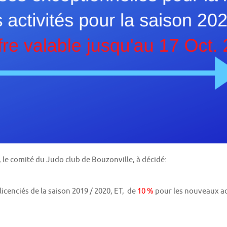
9, le comité du Judo club de Bouzonville, à décidé:
licenciés de la saison 2019 / 2020, ET, de
10 %
pour les nouveaux ad