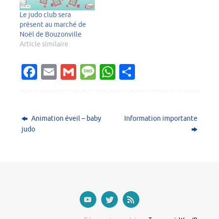
Le judo club sera
présent au marché de
Noël de Bouzonville
Article similaire
Fa
E
G
M
W
P
c
m
m
es
h
ar
e
ai
ai
sa
at
ta
b
l
l
g
s
g
Animation éveil – baby
Information importante
o
e
A
er
judo
o
p
k
p