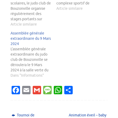
scolaires, le judo club de
complexe sportif de
Bouzonville organise
Bouzonville.
Article similaire
régulièrement des
stages portants sur
divers thèmes. Quand ?
Article similaire
Mini poussins le 16 avril
Assemblée générale
2019 Poussins /
extraordinaire du 9 Mars
Benjamins le 17 avril
2024
2019 Où Pour ce stage,
L'assemblée générale
animé par Alexia G. ;
extraordinaire du judo
ceinture noire;
club de Bouzonville se
diplômée assistante
déroulera le 9 Mars
club, nous vous
2024 à la salle verte du
proposons…
complexe sportif de
Dans "Informations"
Bouzonville.
Fa
E
G
M
W
P
c
m
m
es
h
ar
e
ai
ai
sa
at
ta
b
l
l
g
s
g
Tournoi de
Animation éveil – baby